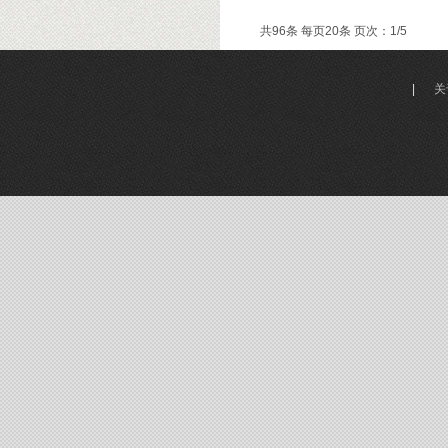
共96条 每页20条 页次：1/5
|
关